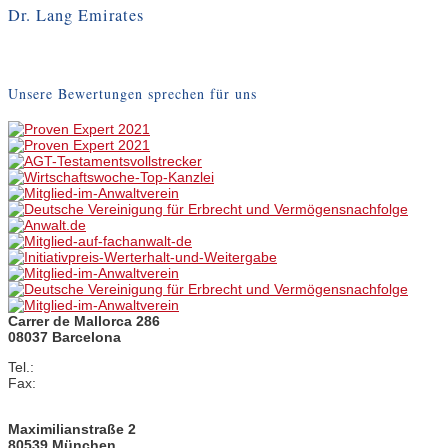
Dr. Lang Emirates
Unsere Bewertungen sprechen für uns
Carrer de Mallorca 286
08037 Barcelona
Tel.:
+34 (0)93 / 793 48 93
Fax:
+34 (0)93 / 458 41 07
info@anwaltskanzlei-spanien.com
Maximilianstraße 2
80539 München