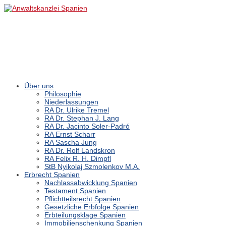
Über uns
Philosophie
Niederlassungen
RA Dr. Ulrike Tremel
RA Dr. Stephan J. Lang
RA Dr. Jacinto Soler-Padró
RA Ernst Scharr
RA Sascha Jung
RA Dr. Rolf Landskron
RA Felix R. H. Dimpfl
StB Nyikolaj Szmolenkov M.A.
Erbrecht Spanien
Nachlassabwicklung Spanien
Testament Spanien
Pflichtteilsrecht Spanien
Gesetzliche Erbfolge Spanien
Erbteilungsklage Spanien
Immobilienschenkung Spanien