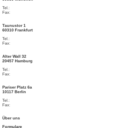
Tel.:
+49 (0)89 / 20 500 858 10
Fax:
+49 (0)89 / 20 500 815 0
info@anwaltskanzlei-muenchen.de
Taunustor 1
60310 Frankfurt
Tel.:
+49 (0)69 / 50 506 042 44
Fax:
+49 (0)69 / 50 506 041 50
info@anwaltskanzlei-frankfurt.eu
Alter Wall 32
20457 Hamburg
Tel.:
+49 (0)40 / 80 903 191 31
Fax:
+49 (0)40 / 80 903 191 50
info@anwaltskanzlei-hamburg.eu
Pariser Platz 6a
10117 Berlin
Tel.:
+49 (0)30 / 30 014 938 10
Fax:
+49 (0)30 / 30 014 930 30
info@anwaltskanzlei-berlin.eu
Über uns
Formulare