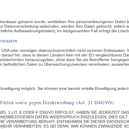
cherdauer genannt wurde, verbleiben Ihre personenbezogenen Daten bei
r Datenverarbeitung widerrufen, werden Ihre Daten gelöscht, sofern w
tliche Aufbewahrungsfristen); im letztgenannten Fall erfolgt die Lösch
tstaaten
USA oder sonstigen datenschutzrechtlich nicht sicheren Drittstaaten.
n darauf hin, dass in diesen Ländern kein mit der EU vergleichbares D
itsbehörden herauszugeben, ohne dass Sie als Betroffener hiergegen 
n befindlichen Daten zu Überwachungszwecken verarbeiten, auswerten
nwilligung möglich. Sie können eine bereits erteilte Einwilligung jeder
n Fällen sowie gegen Direktwerbung (Art. 21 DSGVO)
S. 1 LIT. E ODER F DSGVO ERFOLGT, HABEN SIE JEDERZEIT DA
ONENBEZOGENEN DATEN WIDERSPRUCH EINZULEGEN; DIES GILT
EINE VERARBEITUNG BERUHT, ENTNEHMEN SIE DIESER DATENS
MEHR VERARBEITEN, ES SEI DENN, WIR KÖNNEN ZWINGENDE 