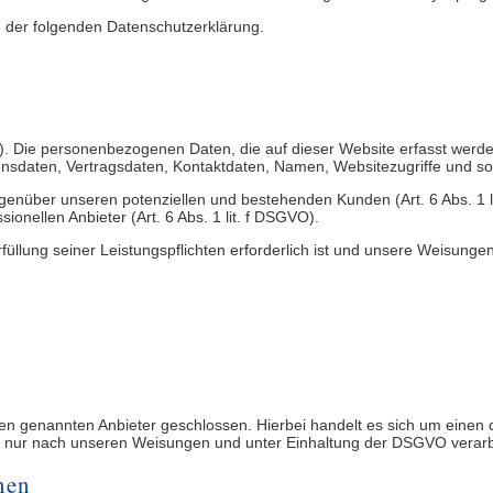
n der folgenden Datenschutzerklärung.
r). Die personenbezogenen Daten, die auf dieser Website erfasst werd
nsdaten, Vertragsdaten, Kontaktdaten, Namen, Websitezugriffe und son
genüber unseren potenziellen und bestehenden Kunden (Art. 6 Abs. 1 l
ionellen Anbieter (Art. 6 Abs. 1 lit. f DSGVO).
rfüllung seiner Leistungspflichten erforderlich ist und unsere Weisunge
n genannten Anbieter geschlossen. Hierbei handelt es sich um einen d
 nur nach unseren Weisungen und unter Einhaltung der DSGVO verarbe
nen