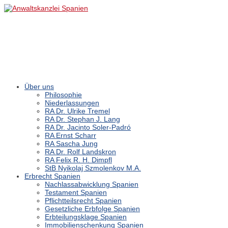
Über uns
Philosophie
Niederlassungen
RA Dr. Ulrike Tremel
RA Dr. Stephan J. Lang
RA Dr. Jacinto Soler-Padró
RA Ernst Scharr
RA Sascha Jung
RA Dr. Rolf Landskron
RA Felix R. H. Dimpfl
StB Nyikolaj Szmolenkov M.A.
Erbrecht Spanien
Nachlassabwicklung Spanien
Testament Spanien
Pflichtteilsrecht Spanien
Gesetzliche Erbfolge Spanien
Erbteilungsklage Spanien
Immobilienschenkung Spanien