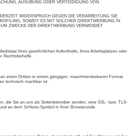
MACHUNG, AUSÜBUNG ODER VERTEIDIGUNG VON
EDERZEIT WIDERSPRUCH GEGEN DIE VERARBEITUNG SIE
OFILING, SOWEIT ES MIT SOLCHER DIREKTWERBUNG IN
 ZUM ZWECKE DER DIREKTWERBUNG VERWENDET
edstaat ihres gewöhnlichen Aufenthalts, ihres Arbeitsplatzes oder
er Rechtsbehelfe.
der an einen Dritten in einem gängigen, maschinenlesbaren Format
es technisch machbar ist.
n, die Sie an uns als Seitenbetreiber senden, eine SSL- bzw. TLS-
t und an dem Schloss-Symbol in Ihrer Browserzeile.