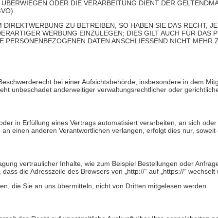
EN ÜBERWIEGEN ODER DIE VERARBEITUNG DIENT DER GELTEND
VO).
DIREKTWERBUNG ZU BETREIBEN, SO HABEN SIE DAS RECHT, J
ARTIGER WERBUNG EINZULEGEN; DIES GILT AUCH FÜR DAS PR
HRE PERSONENBEZOGENEN DATEN ANSCHLIESSEND NICHT MEHR
schwerderecht bei einer Aufsichtsbehörde, insbesondere in dem Mitgli
t unbeschadet anderweitiger verwaltungsrechtlicher oder gerichtlich
 oder in Erfüllung eines Vertrags automatisiert verarbeiten, an sich o
an einen anderen Verantwortlichen verlangen, erfolgt dies nur, soweit 
gung vertraulicher Inhalte, wie zum Beispiel Bestellungen oder Anfrage
dass die Adresszeile des Browsers von „http://“ auf „https://“ wechsel
en, die Sie an uns übermitteln, nicht von Dritten mitgelesen werden.