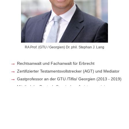
RA Prof. (GTU / Georgien) Dr. phil. Stephan J. Lang
Rechtsanwalt und Fachanwalt für Erbrecht
Zertifizierter Testamentsvollstrecker (AGT) und Mediator
Gastprofessor an der GTU /Tiflis/ Georgien (2013 - 2019)
Mitglied der Deutsch-Spanischen Juristenvereinigung
Kanzleisitz: München
Bereich: Barcelona und Madrid
Tel.:
+49 (0)172 / 923 1838