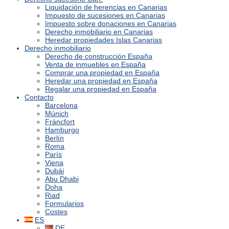
Liquidación de herencias en Canarias
Impuesto de sucesiones en Canarias
Impuesto sobre donaciones en Canarias
Derecho inmobiliario en Canarias
Heredar propiedades Islas Canarias
Derecho inmobiliario
Derecho de construcción España
Venta de inmuebles en España
Comprar una propiedad en España
Heredar una propiedad en España
Regalar una propiedad en España
Contacto
Barcelona
Múnich
Fráncfort
Hamburgo
Berlín
Roma
París
Viena
Dubái
Abu Dhabi
Doha
Riad
Formularios
Costes
ES
DE