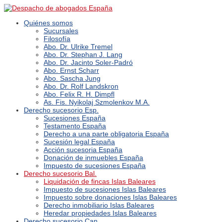
Quiénes somos
Sucursales
Filosofía
Abo. Dr. Ulrike Tremel
Abo. Dr. Stephan J. Lang
Abo. Dr. Jacinto Soler-Padró
Abo. Ernst Scharr
Abo. Sascha Jung
Abo. Dr. Rolf Landskron
Abo. Felix R. H. Dimpfl
As. Fis. Nyikolaj Szmolenkov M.A.
Derecho sucesorio Esp.
Sucesiones España
Testamento España
Derecho a una parte obligatoria España
Sucesión legal España
Acción sucesoria España
Donación de inmuebles España
Impuesto de sucesiones España
Derecho sucesorio Bal.
Liquidación de fincas Islas Baleares
Impuesto de sucesiones Islas Baleares
Impuesto sobre donaciones Islas Baleares
Derecho inmobiliario Islas Baleares
Heredar propiedades Islas Baleares
Derecho sucesorio Can.