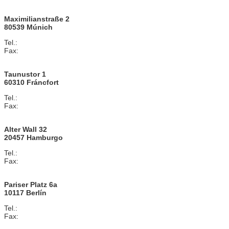
info@anwaltskanzlei-spanien.com
Maximilianstraße 2
80539 Múnich
Tel.:
+49 (0)89 / 20 500 858 10
Fax:
+49 (0)89 / 20 500 815 0
info@anwaltskanzlei-muenchen.de
Taunustor 1
60310 Fráncfort
Tel.:
+49 (0)69 / 50 506 042 44
Fax:
+49 (0)69 / 50 506 041 50
info@anwaltskanzlei-frankfurt.eu
Alter Wall 32
20457 Hamburgo
Tel.:
+49 (0)40 / 80 903 191 31
Fax:
+49 (0)40 / 80 903 191 50
info@anwaltskanzlei-hamburg.eu
Pariser Platz 6a
10117 Berlín
Tel.:
+49 (0)30 / 30 014 938 10
Fax:
+49 (0)30 / 30 014 930 30
info@anwaltskanzlei-berlin.eu